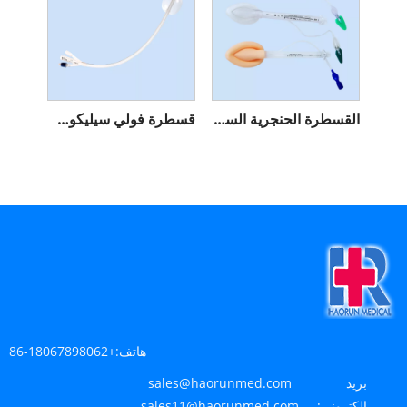
القسطرة الحنجرية السيليكونية التي يمكن التخلص منها طبيًا
قسطرة فولي سيليكون طبية يمكن التخلص منها
هاتف:
+86-18067898062
بريد
sales@haorunmed.com
إلكتروني:
sales11@haorunmed.com