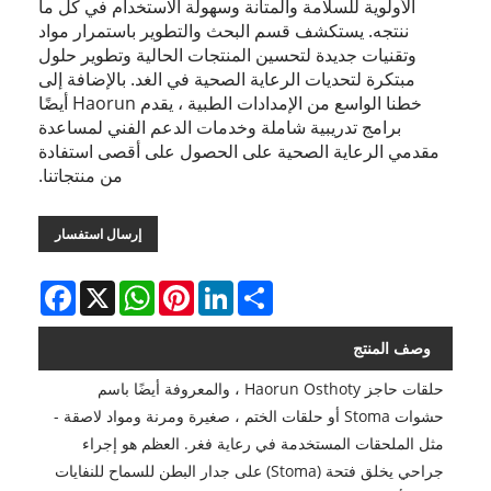
الأولوية للسلامة والمتانة وسهولة الاستخدام في كل ما
ننتجه. يستكشف قسم البحث والتطوير باستمرار مواد
وتقنيات جديدة لتحسين المنتجات الحالية وتطوير حلول
مبتكرة لتحديات الرعاية الصحية في الغد. بالإضافة إلى
خطنا الواسع من الإمدادات الطبية ، يقدم Haorun أيضًا
برامج تدريبية شاملة وخدمات الدعم الفني لمساعدة
مقدمي الرعاية الصحية على الحصول على أقصى استفادة
من منتجاتنا.
إرسال استفسار
Facebook
WhatsApp
X
Pinterest
LinkedIn
Share
وصف المنتج
حلقات حاجز Haorun Osthoty ، والمعروفة أيضًا باسم
حشوات Stoma أو حلقات الختم ، صغيرة ومرنة ومواد لاصقة -
مثل الملحقات المستخدمة في رعاية فغر. العظم هو إجراء
جراحي يخلق فتحة (Stoma) على جدار البطن للسماح للنفايات