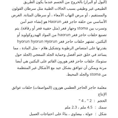
(البول أو البراز) بالخروج من الجسم عندما يكون الطريق
الطبيعي غير وظيفي بسبب الحالات الطبية مثل سرطان القولون
والمستقيم ، أو مرض التهاب الأمعاء ، أو سرطان المثانة. الغرض
الأساسي من حلقة حاجز فغر Haorun هو إنشاء ختم آمن
وتسرب بين stoma وجهاز فغر (مثل حقيبة فغر أو رقاقة). يتم
تصنيع حلقات حاجز فغر haorun من المواد الهيدروكولويد أو
البكتين. تشتهر حلقات حاجز فغر hyorun hyorun Hyorun
بقدرتها على امتصاص الرطوبة وتشكيل هلام - مثل المادة ، مما
يساعد في خلق ختم أفضل وحماية الجلد التمعجي (الجلد حول
ستوما). حلقات حاجز فغر هورون القائم على البكتين هي أيضا
مرنة ويمكن أن تتوافق بشكل جيد مع الأشكال غير المنتظمة
من stoma والجلد المحيط.
معلمة حاجز الحاجز العظمي هورون (المواصفات) حلقات عوائق
الإنتاج
الحجم ： 2 '' ، 4 ''
سمك ： 4.5 ملم ، 2.3 ملم
شكل ： جولة ، بيضاوي ، بناءً على احتياجات العميل