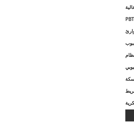
الية
ارئ
بوب
ظام
بوبي
سكة
ريط
رية