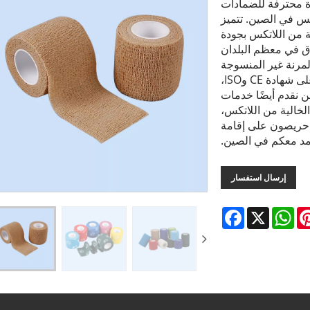
مصنعة وموردة محترفة للضمادات
كس في الصين. تتميز
ة من اللاتكس بجودة
ق في معظم البلدان
لمرنة غير المنسوجة
المتماسكة الخالية من اللاتكس التي نقدمها حاصلة على شهادة CE وISO،
أنها تلبي معايير الجودة BP/BPC/EN. نحن نقدم أيضًا خدمات
الخالية من اللاتكس،
 حريصون على إقامة
مد معكم في الصين.
إرسال استفسار
Facebook
WhatsApp
X
Pintere
L