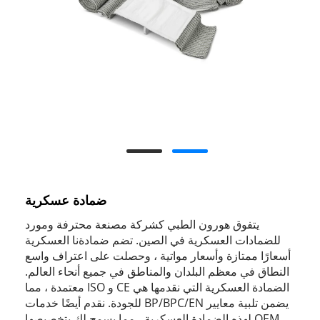
ضمادة عسكرية
يتفوق هورون الطبي كشركة مصنعة محترفة ومورد
للضمادات العسكرية في الصين. تضم ضمادةنا العسكرية
أسعارًا ممتازة وأسعار مواتية ، وحصلت على اعتراف واسع
النطاق في معظم البلدان والمناطق في جميع أنحاء العالم.
الضمادة العسكرية التي نقدمها هي CE و ISO معتمدة ، مما
يضمن تلبية معايير BP/BPC/EN للجودة. نقدم أيضًا خدمات
OEM لهذه الضمادة العسكرية ، مما يسمح لك بتخصيصها