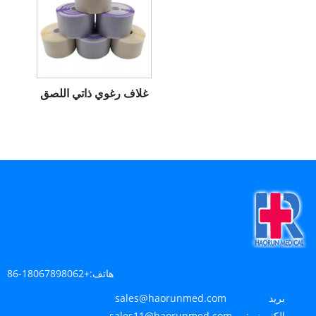
غلاف رغوي ذاتي اللصق
هاتف:
+86-18067898062
بريد
sales@haorunmed.com
إلكتروني:
sales11@haorunmed.com